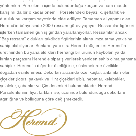
yöntemleri. Porselenin içinde bulundurduğu kurşun ve ham madde
karışımı da bir o kadar önemli. Porselendeki beyazlık, şeffaflık ve
duruluk bu karışım sayesinde elde ediliyor. Tamamen el yapımı olan
Herend’in bünyesinde 2000 ressam görev yapıyor. Ressamlar figürleri
işlerken tamamen gün ışığından yararlanıyorlar. Ressamlar ancak
“Baş ressam” oldukları takdirde figürlerinin altına imza atma yetkisine
sahip olabiliyorlar. Bunların yanı sıra Herend müşterileri Herend’in
üretiminden bu yana aldıkları herhangi bir ürünün kaybolan ya da
kırılan parçasını Herend’e sipariş verilerek yeniden sahip olma şansına
sahipler. Herend’in diğer bir özelliği ise, süslemelerde özellikle
doğadan esinlenmesi. Dekorları arasında özel kuşlar, anlamları olan
çiçekler (lotus, şakayık ve Hint çiçekleri gibi), nebatlar, kelebekler,
şelaleler, çobanlar ve Çin desenleri bulunmaktadır. Herend
Porselenlerinin fiyat farkları ise, üzerinde bulundurduğu dekorların
ağırlığına ve bolluğuna göre değişmektedir.