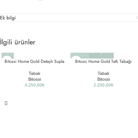
Ek bilgi
İlgili ürünler
SOLD
Bitossi Home Gold Detaylı Supla
Bitossi Home Gold Tatlı Tabağı
OUT
Tabak
Tabak
Bitossi
Bitossi
4.250,00
₺
2.200,00
₺