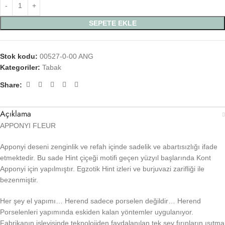
SEPETE EKLE
Stok kodu:
00527-0-00 ANG
Kategoriler:
Tabak
Share:
Açıklama
APPONYI FLEUR
Apponyi deseni zenginlik ve refah içinde sadelik ve abartısızlığı ifade
etmektedir. Bu sade Hint çiçeği motifi geçen yüzyıl başlarında Kont
Apponyi için yapılmıştır. Egzotik Hint izleri ve burjuvazi zarifliği ile
bezenmiştir.
Her şey el yapımı… Herend sadece porselen değildir… Herend
Porselenleri yapımında eskiden kalan yöntemler uygulanıyor.
Fabrikanın işleyişinde teknolojiden faydalanılan tek şey fırınların ısıtma