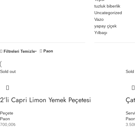
tuzluk biberlik
Uncategorized
Vazo
yapay çiçek
Yılbaşı
Paon
Filtreleri Temizle
Sold out
Sold
2’li Capri Limon Yemek Peçetesi
Çat
Peçete
Serv
Paon
Pao
700,00
₺
3.50