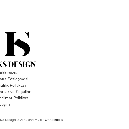
akkımızda
atış Sözleşmesi
izlilik Politikası
artlar ve Koşullar
eslimat Politikası
letişim
KS Design
2021 CREATED BY
Onno Media
.