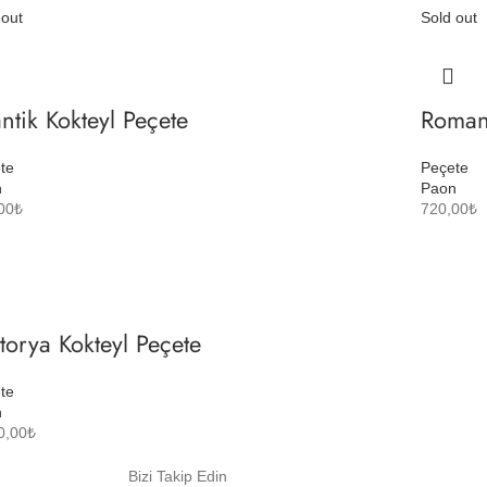
 out
Sold out
ntik Kokteyl Peçete
Romant
te
Peçete
n
Paon
00
₺
720,00
₺
torya Kokteyl Peçete
te
n
0,00
₺
Bizi Takip Edin