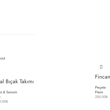
 out
Fincan
al Bıçak Takımı
Peçete
is & Sunum
Paon
n
250,00
₺
0,00
₺