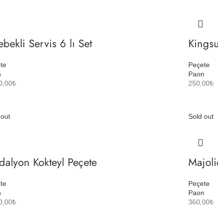
ebekli Servis 6 lı Set
Kingsu
te
Peçete
n
Paon
0,00
₺
250,00
₺
 out
Sold out
alyon Kokteyl Peçete
Majoli
te
Peçete
n
Paon
0,00
₺
360,00
₺