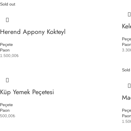
Sold out
Kel
Herend Appony Kokteyl
Peçe
Peçete
Pao
Paon
3.30
1.500,00
₺
Sold
Küp Yemek Peçetesi
Mad
Peçete
Paon
Peçe
500,00
₺
Pao
1.50