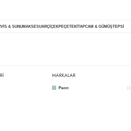
VIS & SUNUM
AKSESUAR
ÇIÇEK
PEÇETE
KITAP
CAM & GÜMÜŞ
TEPSI
RI
MARKALAR
Paon
(1