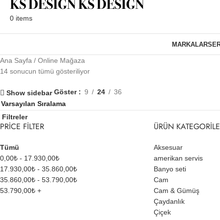
0
items
MARKALAR
SER
Ana Sayfa
Online Mağaza
14 sonucun tümü gösteriliyor
Göster
9
24
36
Show sidebar
Filtreler
PRICE FILTER
ÜRÜN KATEGORILE
Tümü
Aksesuar
0,00
₺
-
17.930,00
₺
amerikan servis
17.930,00
₺
-
35.860,00
₺
Banyo seti
35.860,00
₺
-
53.790,00
₺
Cam
53.790,00
₺
+
Cam & Gümüş
Çaydanlık
Çiçek