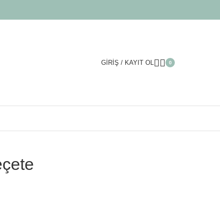
GIRIŞ / KAYIT OL
0
eçete