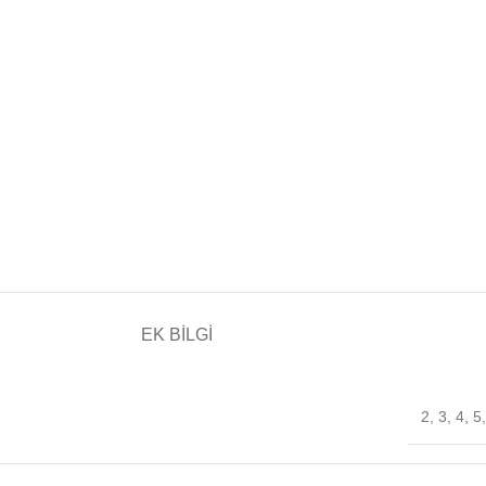
EK BILGI
2
,
3
,
4
,
5