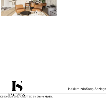
Hakkımızda
Satış Sözleş
KS Design
2021 CREATED BY
Onno Media
.