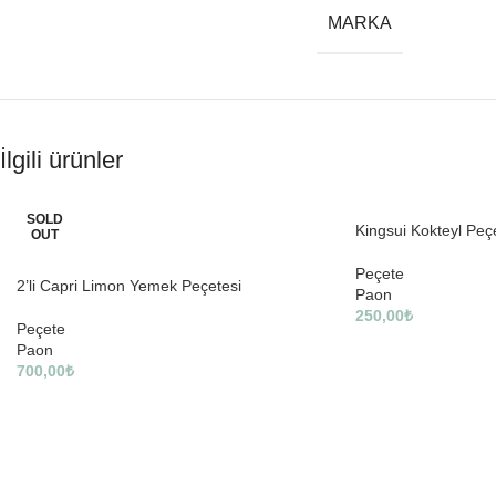
MARKA
İlgili ürünler
SOLD
Kingsui Kokteyl Peç
OUT
Peçete
2’li Capri Limon Yemek Peçetesi
Paon
250,00
₺
Peçete
Paon
700,00
₺