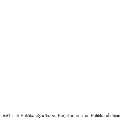
mesi
Gizlilik Politikası
Şartlar ve Koşullar
Teslimat Politikası
İletişim