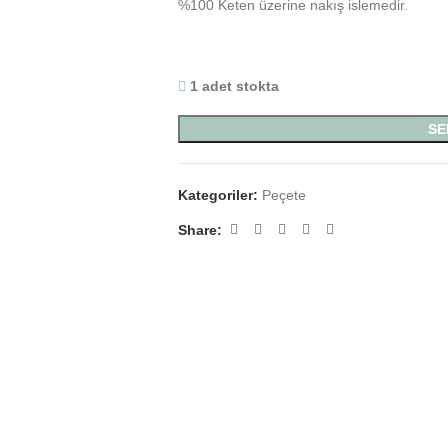
%100 Keten üzerine nakış islemedir.
1 adet stokta
SE
Kategoriler:
Peçete
Share: