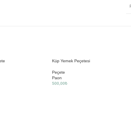
ete
Küp Yemek Peçetesi
Peçete
Paon
500,00
₺