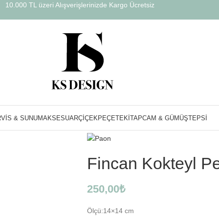
10.000 TL üzeri Alışverişlerinizde Kargo Ücretsiz
Ana Sayfa
Peçete
Fincan Kokteyl Peçete
VIS & SUNUM
AKSESUAR
ÇIÇEK
PEÇETE
KITAP
CAM & GÜMÜŞ
TEPSI
Fincan Kokteyl P
250,00
₺
Ölçü:14×14 cm