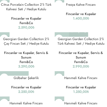
SOLD
SOLD
Citrus Porcelain Collection 2’li Türk
Frezya Kahve Fincanı
OUT
OUT
Kahvesi Seti / Hediye Kutulu
Fincanlar ve Kupalar
Fincanlar ve Kupalar
1.400,00
₺
Fern&Co
2.590,00
₺
SOLD
Georgian Garden Collection 2’li
Georgian Garden Collection 2’li
OUT
Çay Fincan Seti / Hediye Kutulu
Türk Kahvesi Seti / Hediye Kutulu
Fincanlar ve Kupalar
,
Servis &
Fincanlar ve Kupalar
,
Servis &
Sunum
Sunum
Fern&Co
Fern&Co
3.290,00
₺
2.990,00
₺
SOLD
Gülbahar Şekerlik
Hanımeli Kahve Fincanı
OUT
Fincanlar ve Kupalar
Fincanlar ve Kupalar
2.250,00
₺
1.250,00
₺
SOLD
SOLD
Hanımeli Kahve Fincanı
Hanımeli Kahve Fincanı
OUT
OUT