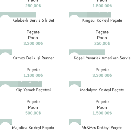
Paon
Paon
250,00
₺
1.500,00
₺
Kelebekli Servis 6 lı Set
Kingsui Kokteyl Peçete
Peçete
Peçete
Paon
Paon
3.300,00
₺
250,00
₺
SOLD
Kırmızı Delik İşi Runner
Köşeli Yuvarlak Amerikan Servis
OUT
Peçete
Peçete
1.100,00
₺
3.300,00
₺
SOLD
Küp Yemek Peçetesi
Madalyon Kokteyl Peçete
OUT
Peçete
Peçete
Paon
Paon
500,00
₺
1.500,00
₺
SOLD
SOLD
Majolica Kokteyl Peçete
Mr&Mrs Kokteyl Peçete
OUT
OUT