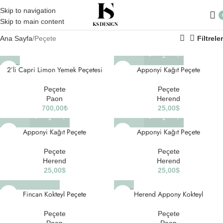
Skip to navigation
Skip to main content
Ana Sayfa
Peçete
Filtreler
SOLD
2’li Capri Limon Yemek Peçetesi
Apponyi Kağıt Peçete
OUT
Peçete
Peçete
Paon
Herend
700,00
₺
25,00
$
Apponyi Kağıt Peçete
Apponyi Kağıt Peçete
Peçete
Peçete
Herend
Herend
25,00
$
25,00
$
SOLD
Fincan Kokteyl Peçete
Herend Appony Kokteyl
OUT
Peçete
Peçete