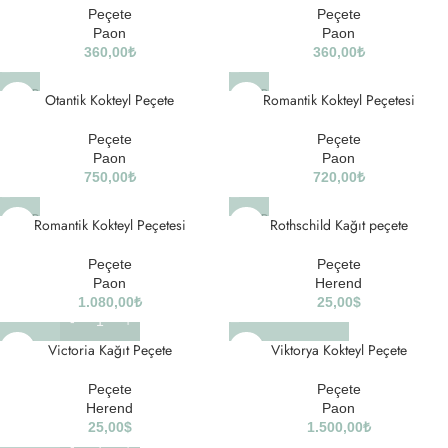
Peçete
Peçete
Paon
Paon
360,00
₺
360,00
₺
SOLD
SOLD
Otantik Kokteyl Peçete
Romantik Kokteyl Peçetesi
OUT
OUT
Peçete
Peçete
Paon
Paon
750,00
₺
720,00
₺
SOLD
SOLD
Romantik Kokteyl Peçetesi
Rothschild Kağıt peçete
OUT
OUT
Peçete
Peçete
Paon
Herend
1.080,00
₺
25,00
$
Victoria Kağıt Peçete
Viktorya Kokteyl Peçete
Peçete
Peçete
Herend
Paon
25,00
$
1.500,00
₺