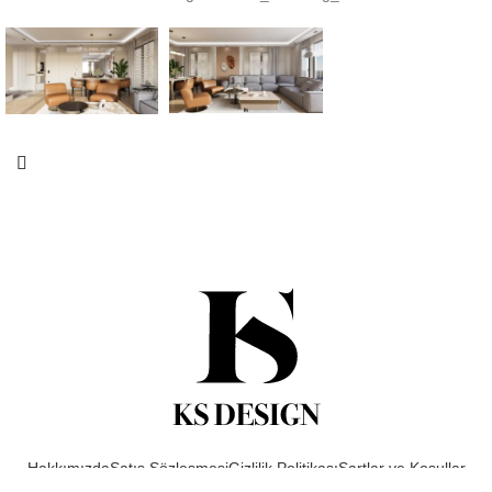
Hakkımızda
Satış Sözleşmesi
Gizlilik Politikası
Şartlar ve Koşullar