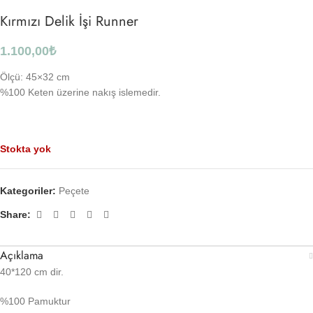
Kırmızı Delik İşi Runner
1.100,00
₺
Ölçü: 45×32 cm
%100 Keten üzerine nakış islemedir.
Stokta yok
Kategoriler:
Peçete
Share:
Açıklama
40*120 cm dir.
%100 Pamuktur