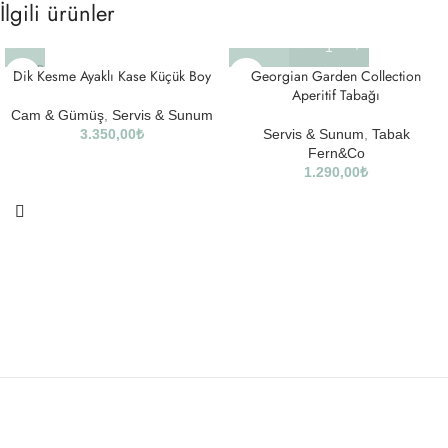
İlgili ürünler
SOLD
Dik Kesme Ayaklı Kase Küçük Boy
Georgian Garden Collection
OUT
Aperitif Tabağı
Cam & Gümüş
,
Servis & Sunum
3.350,00
₺
Servis & Sunum
,
Tabak
Fern&Co
1.290,00
₺