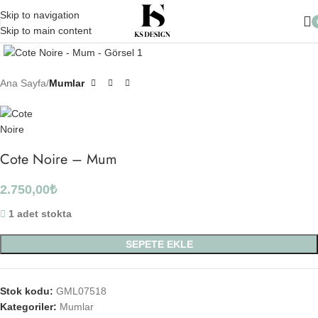
10.000 TL üzeri Alışverişlerinizde Kargo Ücretsiz
Skip to navigation
Skip to main content
Click to enlarge
Ana Sayfa
Mumlar
Cote Noire – Mum
2.750,00
₺
1 adet stokta
SEPETE EKLE
Stok kodu:
GML07518
Kategoriler:
Mumlar