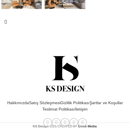
Hakkımızda
Satış Sözleşmesi
Gizlilik Politikası
Şartlar ve Koşullar
Teslimat Politikası
İletişim
KS Design
2021 CREATED BY
Onno Media
.