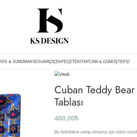
Ana Sayfa
Kül Tablası
Cuban Teddy Bear De
VIS & SUNUM
AKSESUAR
ÇIÇEK
PEÇETE
KITAP
CAM & GÜMÜŞ
TEPSI
Cuban Teddy Bear 
Tablası
460,00
₺
Bu küllüklere sahip olmanız için tütün ürün