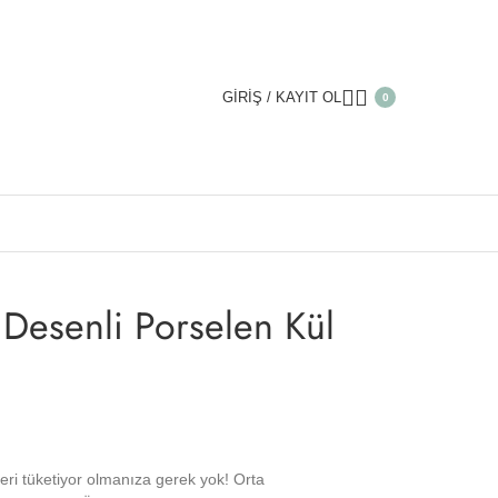
GIRIŞ / KAYIT OL
0
senli Porselen Kül Tablası
Desenli Porselen Kül
leri tüketiyor olmanıza gerek yok! Orta