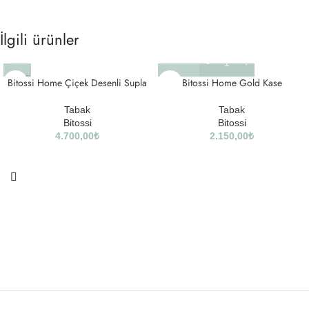
İlgili ürünler
SOLD
Bitossi Home Çiçek Desenli Supla
Bitossi Home Gold Kase
OUT
Tabak
Tabak
Bitossi
Bitossi
4.700,00
₺
2.150,00
₺