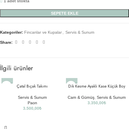
1 adet stokta
SEPETE EKLE
Kategoriler:
Fincanlar ve Kupalar
,
Servis & Sunum
Share:
İlgili ürünler
SOLD
SOLD
Çatal Bıçak Takımı
Dik Kesme Ayaklı Kase Küçük Boy
OUT
OUT
Servis & Sunum
Cam & Gümüş
,
Servis & Sunum
Paon
3.350,00
₺
3.500,00
₺