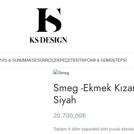
Ana Sayfa
Küçük Ev Aletleri
Smeg -Ekmek K
VIS & SUNUM
AKSESUAR
ÇIÇEK
PEÇETE
KITAP
CAM & GÜMÜŞ
TEPSI
Smeg -Ekmek Kıza
Siyah
20.700,00
₺
Toplam 4 dilim kapasiteli dört yuvalı ekmek