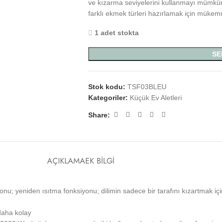
ve kızarma seviyelerini kullanmayı mümkün 
farklı ekmek türleri hazırlamak için mükem
1 adet stokta
SE
Stok kodu:
TSF03BLEU
Kategoriler:
Küçük Ev Aletleri
Share:
AÇIKLAMA
EK BILGI
onu; yeniden ısıtma fonksiyonu; dilimin sadece bir tarafını kızartmak iç
daha kolay