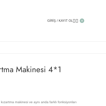
GIRIŞ / KAYIT OL
0
ızartma Makinesi 4*1 Siyah
rtma Makinesi 4*1
 kızartma makinesi ve aynı anda farklı fonksiyonları