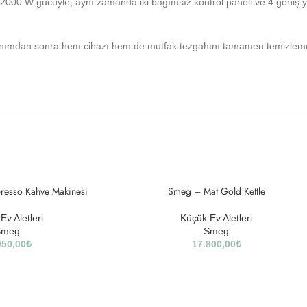
ir: 2000 W gücüyle, aynı zamanda iki bağımsız kontrol paneli ve 4 geniş 
kullanımdan sonra hem cihazı hem de mutfak tezgahını tamamen temizlemek
resso Kahve Makinesi
SOLD
Smeg – Mat Gold Kettle
OUT
Ev Aletleri
Küçük Ev Aletleri
Smeg
Smeg
950,00
₺
17.800,00
₺