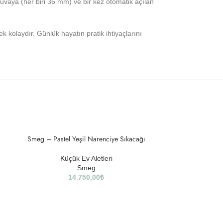
yuvaya (her biri 36 mm) ve bir kez otomatik açılan
 kolaydır. Günlük hayatın pratik ihtiyaçlarını
SOLD
Smeg – Pastel Yeşil Narenciye Sıkacağı
OUT
Küçük Ev Aletleri
Smeg
14.750,00
₺