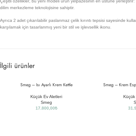
Çeşitli özellikler, bu yeni modeli ürün yelpazesinin en üstüne yerleştir
dilim merkezleme teknolojisine sahiptir.
Ayrıca 2 adet çıkarılabilir paslanmaz çelik kırıntı tepsisi sayesinde 
karşılamak için tasarlanmış yeni bir stil ve işlevsellik ikonu.
İlgili ürünler
SOLD
Smeg – Isı Ayarlı Krem Kettle
Smeg – Krem Esp
OUT
Küçük Ev Aletleri
Küçük 
Smeg
17.800,00
₺
31.