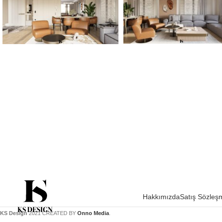
Hakkımızda
Satış Sözleş
KS Design
2021 CREATED BY
Onno Media
.