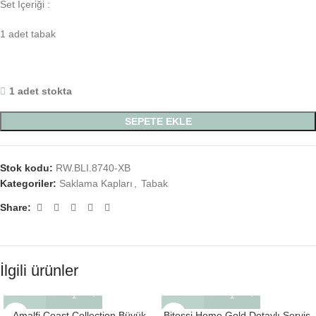
Set İçeriği :
1 adet tabak
1 adet stokta
SEPETE EKLE
Stok kodu:
RW.BLI.8740-XB
Kategoriler:
Saklama Kapları
,
Tabak
Share:
İlgili ürünler
Amalfi Coast Collection Büyük
Bitossi Home Gold Detaylı Servis