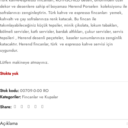
Türk kahve-espresso fincanları, ROTHSCHILD desen, birbirinden özel
dekor ve desenlere sahip el boyaması Herend Porselen koleksiyonu ile
sofralarınızı zenginleştirin. Türk kahve ve espresso fincanları yemek,
kahvaltı ve çay sofralarınıza renk katacak. Bu fincan ile
takımlayabileceğiniz küçük tepsiler, minik çikolata, lokum tabakları,
bölmeli servisler, katlı servisler, bardak altlıkları, çukur servisler, servis
tepsileri , Herend desenli peçeteler, kaseler sunumlarınıza zenginlik
katacaktır. Herend fincanlar, türk ve espresso kahve servisi için
uygundur.
Lütfen makineye atmayınız.
Stokta yok
Stok kodu:
00709-0-00 RO
Kategoriler:
Fincanlar ve Kupalar
Share:
Açıklama