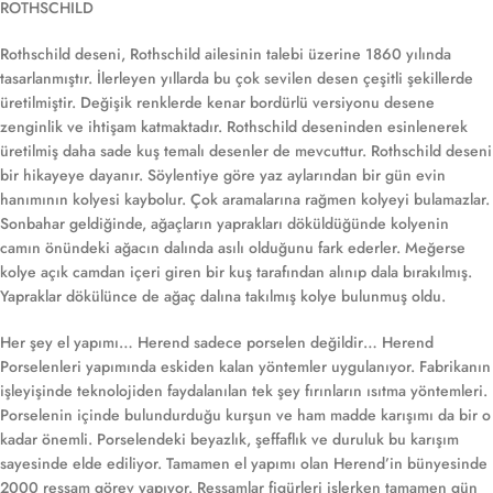
ROTHSCHILD
Rothschild deseni, Rothschild ailesinin talebi üzerine 1860 yılında
tasarlanmıştır. İlerleyen yıllarda bu çok sevilen desen çeşitli şekillerde
üretilmiştir. Değişik renklerde kenar bordürlü versiyonu desene
zenginlik ve ihtişam katmaktadır. Rothschild deseninden esinlenerek
üretilmiş daha sade kuş temalı desenler de mevcuttur. Rothschild deseni
bir hikayeye dayanır. Söylentiye göre yaz aylarından bir gün evin
hanımının kolyesi kaybolur. Çok aramalarına rağmen kolyeyi bulamazlar.
Sonbahar geldiğinde, ağaçların yaprakları döküldüğünde kolyenin
camın önündeki ağacın dalında asılı olduğunu fark ederler. Meğerse
kolye açık camdan içeri giren bir kuş tarafından alınıp dala bırakılmış.
Yapraklar dökülünce de ağaç dalına takılmış kolye bulunmuş oldu.
Her şey el yapımı… Herend sadece porselen değildir… Herend
Porselenleri yapımında eskiden kalan yöntemler uygulanıyor. Fabrikanın
işleyişinde teknolojiden faydalanılan tek şey fırınların ısıtma yöntemleri.
Porselenin içinde bulundurduğu kurşun ve ham madde karışımı da bir o
kadar önemli. Porselendeki beyazlık, şeffaflık ve duruluk bu karışım
sayesinde elde ediliyor. Tamamen el yapımı olan Herend’in bünyesinde
2000 ressam görev yapıyor. Ressamlar figürleri işlerken tamamen gün