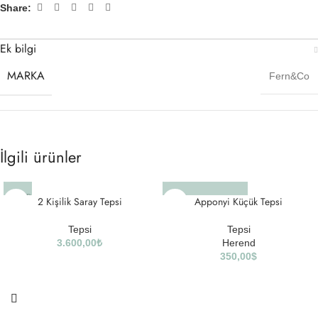
Share:
Ek bilgi
MARKA
Fern&Co
İlgili ürünler
SOLD
2 Kişilik Saray Tepsi
Apponyi Küçük Tepsi
OUT
Tepsi
Tepsi
3.600,00
₺
Herend
350,00
$