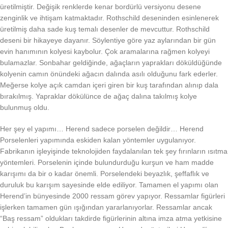
üretilmiştir. Değişik renklerde kenar bordürlü versiyonu desene
zenginlik ve ihtişam katmaktadır. Rothschild deseninden esinlenerek
üretilmiş daha sade kuş temalı desenler de mevcuttur. Rothschild
deseni bir hikayeye dayanır. Söylentiye göre yaz aylarından bir gün
evin hanımının kolyesi kaybolur. Çok aramalarına rağmen kolyeyi
bulamazlar. Sonbahar geldiğinde, ağaçların yaprakları döküldüğünde
kolyenin camın önündeki ağacın dalında asılı olduğunu fark ederler.
Meğerse kolye açık camdan içeri giren bir kuş tarafından alınıp dala
bırakılmış. Yapraklar dökülünce de ağaç dalına takılmış kolye
bulunmuş oldu.
Her şey el yapımı… Herend sadece porselen değildir… Herend
Porselenleri yapımında eskiden kalan yöntemler uygulanıyor.
Fabrikanın işleyişinde teknolojiden faydalanılan tek şey fırınların ısıtma
yöntemleri. Porselenin içinde bulundurduğu kurşun ve ham madde
karışımı da bir o kadar önemli. Porselendeki beyazlık, şeffaflık ve
duruluk bu karışım sayesinde elde ediliyor. Tamamen el yapımı olan
Herend’in bünyesinde 2000 ressam görev yapıyor. Ressamlar figürleri
işlerken tamamen gün ışığından yararlanıyorlar. Ressamlar ancak
“Baş ressam” oldukları takdirde figürlerinin altına imza atma yetkisine