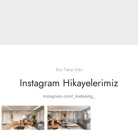
A lacus bibendum pulvinar
Furniture
Bizi Takip Edin
Instagram Hikayelerimiz
instagram.com/_ksdesing_