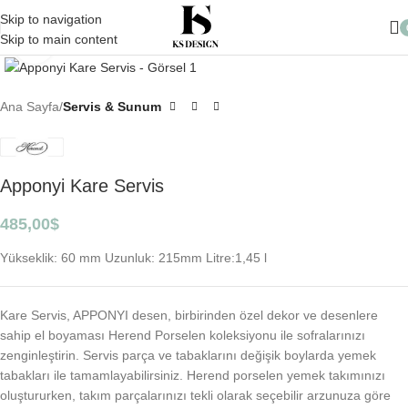
10.000 TL üzeri Alışverişlerinizde Kargo Ücretsiz
Skip to navigation
Skip to main content
Click to enlarge
Ana Sayfa
Servis & Sunum
Apponyi Kare Servis
485,00
$
Yükseklik: 60 mm Uzunluk: 215mm Litre:1,45 l
Kare Servis, APPONYI desen, birbirinden özel dekor ve desenlere
sahip el boyaması Herend Porselen koleksiyonu ile sofralarınızı
zenginleştirin. Servis parça ve tabaklarını değişik boylarda yemek
tabakları ile tamamlayabilirsiniz. Herend porselen yemek takımınızı
oluştururken, takım parçalarınızı tekli olarak seçebilir arzunuza göre