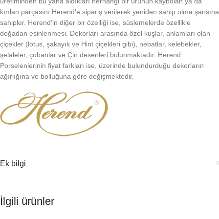
üretiminden bu yana aldıkları herhangi bir ürünün kaybolan ya da
kırılan parçasını Herend’e sipariş verilerek yeniden sahip olma şansına
sahipler. Herend’in diğer bir özelliği ise, süslemelerde özellikle
doğadan esinlenmesi. Dekorları arasında özel kuşlar, anlamları olan
çiçekler (lotus, şakayık ve Hint çiçekleri gibi), nebatlar, kelebekler,
şelaleler, çobanlar ve Çin desenleri bulunmaktadır. Herend
Porselenlerinin fiyat farkları ise, üzerinde bulundurduğu dekorların
ağırlığına ve bolluğuna göre değişmektedir.
Ek bilgi
İlgili ürünler