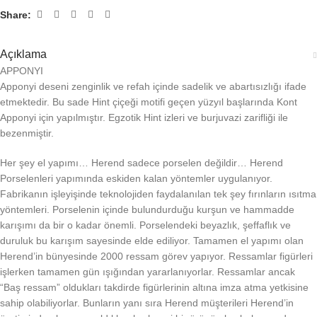
Share:
Açıklama
APPONYI
Apponyi deseni zenginlik ve refah içinde sadelik ve abartısızlığı ifade
etmektedir. Bu sade Hint çiçeği motifi geçen yüzyıl başlarında Kont
Apponyi için yapılmıştır. Egzotik Hint izleri ve burjuvazi zarifliği ile
bezenmiştir.
Her şey el yapımı… Herend sadece porselen değildir… Herend
Porselenleri yapımında eskiden kalan yöntemler uygulanıyor.
Fabrikanın işleyişinde teknolojiden faydalanılan tek şey fırınların ısıtma
yöntemleri. Porselenin içinde bulundurduğu kurşun ve hammadde
karışımı da bir o kadar önemli. Porselendeki beyazlık, şeffaflık ve
duruluk bu karışım sayesinde elde ediliyor. Tamamen el yapımı olan
Herend’in bünyesinde 2000 ressam görev yapıyor. Ressamlar figürleri
işlerken tamamen gün ışığından yararlanıyorlar. Ressamlar ancak
“Baş ressam” oldukları takdirde figürlerinin altına imza atma yetkisine
sahip olabiliyorlar. Bunların yanı sıra Herend müşterileri Herend’in