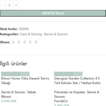
SEPETE EKLE
Stok kodu:
SS008
Kategoriler:
Cam & Gümüş
,
Servis & Sunum
Share:
İlgili ürünler
Bitossi Home Yıldız Desenli Servis
Georgian Garden Collection 2’li
Tabağı
Türk Kahvesi Seti / Hediye Kutulu
Servis & Sunum
,
Tabak
Fincanlar ve Kupalar
,
Servis &
Bitossi
Sunum
3.600,00
₺
Fern&Co
2.990,00
₺