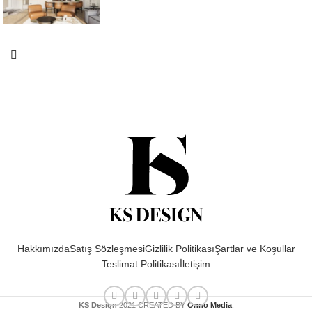
Hakkımızda
Satış Sözleşmesi
Gizlilik Politikası
Şartlar ve Koşullar
Teslimat Politikası
İletişim
KS Design
2021 CREATED BY
Onno Media
.