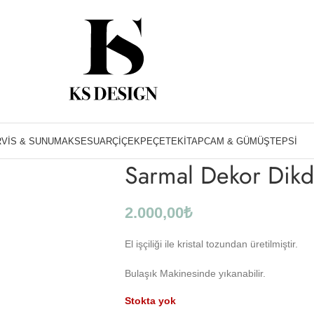
Ana Sayfa
Servis & Sunum
Sarmal Dekor D
VIS & SUNUM
AKSESUAR
ÇIÇEK
PEÇETE
KITAP
CAM & GÜMÜŞ
TEPSI
Sarmal Dekor Dikd
2.000,00
₺
El işçiliği ile kristal tozundan üretilmiştir.
Bulaşık Makinesinde yıkanabilir.
Stokta yok