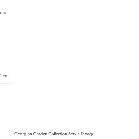
num
10 cm
Georgian Garden Collection Servis Tabağı
SOLD
OUT