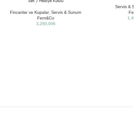
Seti / Hediye Kutulu
Servis &
Fincanlar ve Kupalar
,
Servis & Sunum
Fe
Fern&Co
1.4
3.290,00
₺