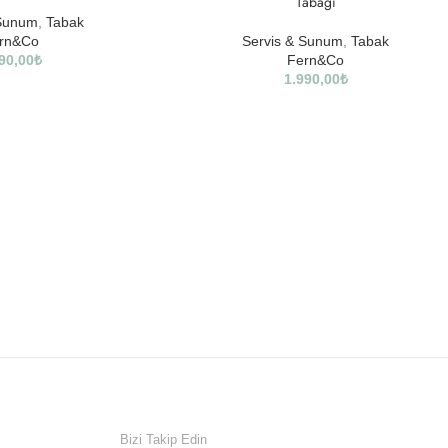
Tabağı
 Sunum
,
Tabak
rn&Co
Servis & Sunum
,
Tabak
90,00
₺
Fern&Co
1.990,00
₺
Bizi Takip Edin