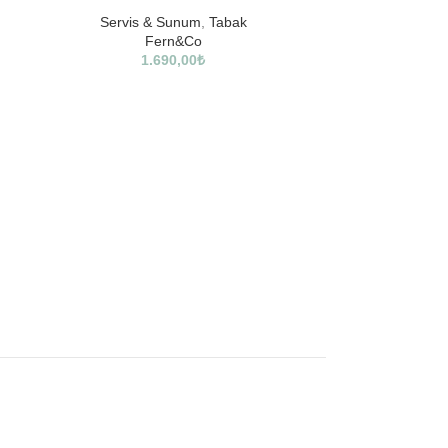
Servis & Sunum
,
Tabak
Fern&Co
1.690,00
₺
Gümüş Kaplama
Cam & Gü