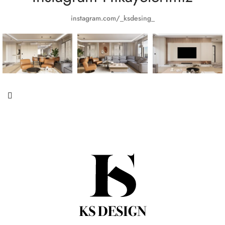
instagram.com/_ksdesing_