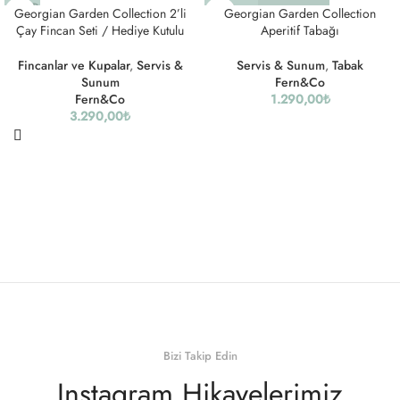
SOLD
Georgian Garden Collection 2’li
Georgian Garden Collection
OUT
Çay Fincan Seti / Hediye Kutulu
Aperitif Tabağı
Fincanlar ve Kupalar
,
Servis &
Servis & Sunum
,
Tabak
Sunum
Fern&Co
Fern&Co
1.290,00
₺
3.290,00
₺
Bizi Takip Edin
Instagram Hikayelerimiz