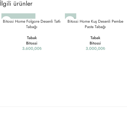
İlgili ürünler
SOLD
Bitossi Home Folgore Desenli Tatlı
Bitossi Home Kuş Desenli Pembe
OUT
Tabağı
Pasta Tabağı
Tabak
Tabak
Bitossi
Bitossi
3.600,00
₺
3.000,00
₺