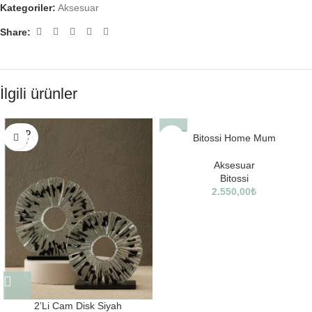
Kategoriler:
Aksesuar
Share:
İlgili ürünler
SOLD
SOLD
Bitossi Home Mum
OUT
OUT
Aksesuar
Bitossi
2.550,00
₺
2’Li Cam Disk Siyah