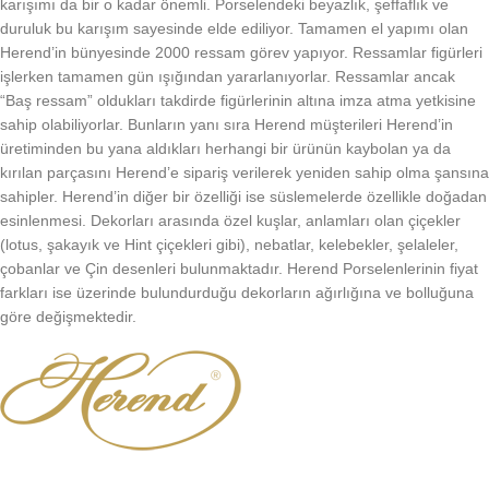
karışımı da bir o kadar önemli. Porselendeki beyazlık, şeffaflık ve
duruluk bu karışım sayesinde elde ediliyor. Tamamen el yapımı olan
Herend’in bünyesinde 2000 ressam görev yapıyor. Ressamlar figürleri
işlerken tamamen gün ışığından yararlanıyorlar. Ressamlar ancak
“Baş ressam” oldukları takdirde figürlerinin altına imza atma yetkisine
sahip olabiliyorlar. Bunların yanı sıra Herend müşterileri Herend’in
üretiminden bu yana aldıkları herhangi bir ürünün kaybolan ya da
kırılan parçasını Herend’e sipariş verilerek yeniden sahip olma şansına
sahipler. Herend’in diğer bir özelliği ise süslemelerde özellikle doğadan
esinlenmesi. Dekorları arasında özel kuşlar, anlamları olan çiçekler
(lotus, şakayık ve Hint çiçekleri gibi), nebatlar, kelebekler, şelaleler,
çobanlar ve Çin desenleri bulunmaktadır. Herend Porselenlerinin fiyat
farkları ise üzerinde bulundurduğu dekorların ağırlığına ve bolluğuna
göre değişmektedir.