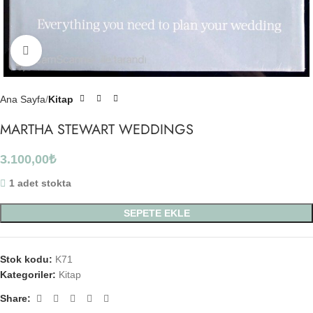
Click to enlarge
Ana Sayfa
Kitap
MARTHA STEWART WEDDINGS
3.100,00
₺
1 adet stokta
SEPETE EKLE
Stok kodu:
K71
Kategoriler:
Kitap
Share: