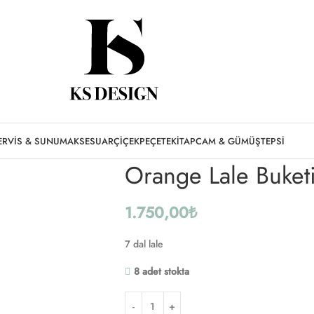
Ana Sayfa
Çiçek
Orange Lale Buketi
ERVIS & SUNUM
AKSESUAR
ÇIÇEK
PEÇETE
KITAP
CAM & GÜMÜŞ
TEPSI
Orange Lale Buket
1.750,00
₺
7 dal lale
8 adet stokta