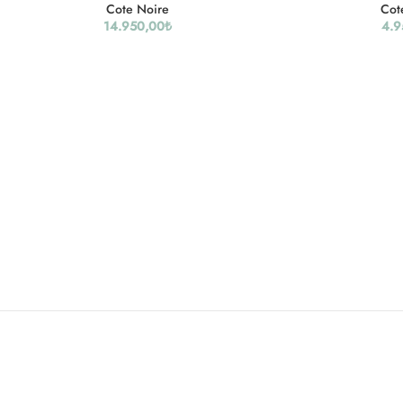
Cote Noire
Cot
14.950,00
₺
4.9