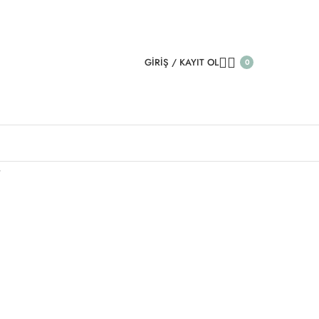
GIRIŞ / KAYIT OL
0
i