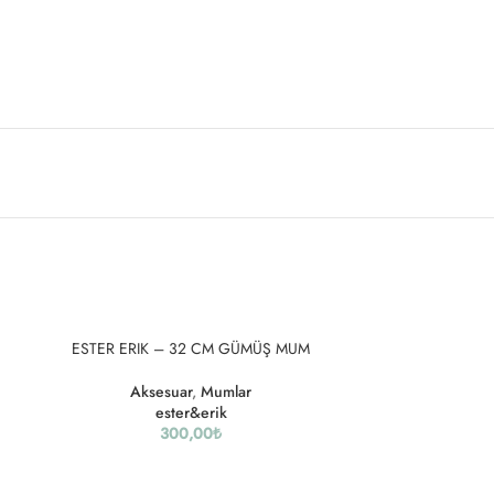
SOLD
ESTER ERIK – 32 CM GÜMÜŞ MUM
OUT
Aksesuar
,
Mumlar
ester&erik
300,00
₺