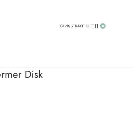
GIRIŞ / KAYIT OL
0
er Disk
ermer Disk