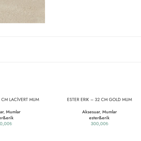
2 CM LACİVERT MUM
ESTER ERIK – 32 CM GOLD MUM
ar
,
Mumlar
Aksesuar
,
Mumlar
er&erik
ester&erik
0,00
₺
300,00
₺