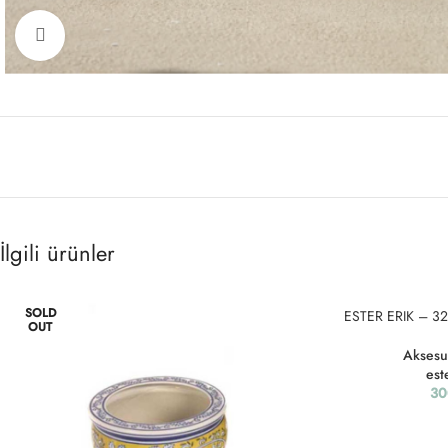
Click to enlarge
İlgili ürünler
SOLD
ESTER ERIK – 3
OUT
Aksesu
est
30