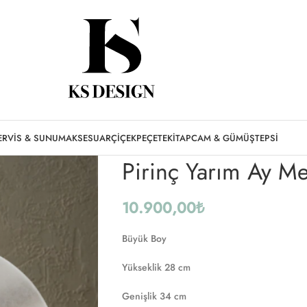
Ana Sayfa
Aksesuar
Pirinç Yarım Ay Merm
ERVIS & SUNUM
AKSESUAR
ÇIÇEK
PEÇETE
KITAP
CAM & GÜMÜŞ
TEPSI
Pirinç Yarım Ay M
10.900,00
₺
Büyük Boy
Yükseklik 28 cm
Genişlik 34 cm