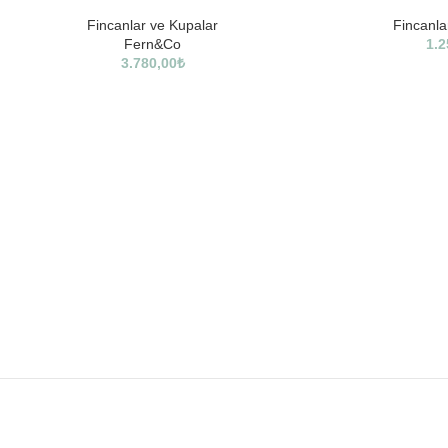
Fincanlar ve Kupalar
Fincanla
Fern&Co
1.2
3.780,00
₺