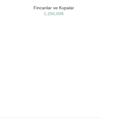
Fincanlar ve Kupalar
1.250,00
₺
Osmanl
Finca