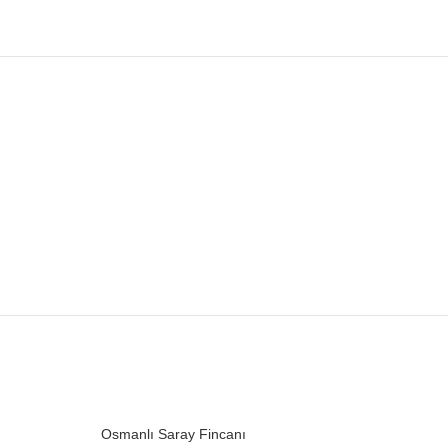
SOLD
SOLD
Osmanlı Saray Fincanı
OUT
OUT