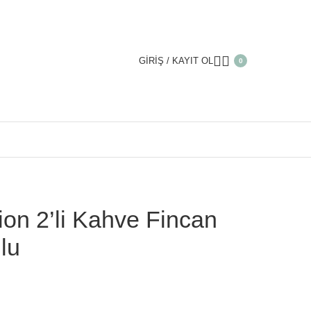
GIRIŞ / KAYIT OL
0
Collection 2’li Kahve Fincan Seti / Hediye Kutulu
ion 2’li Kahve Fincan
lu