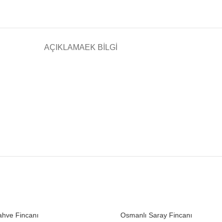
AÇIKLAMA
EK BILGI
SOLD
ahve Fincanı
Osmanlı Saray Fincanı
OUT