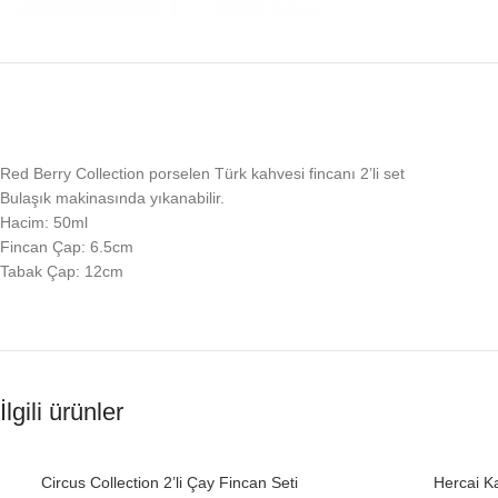
Red Berry Collection porselen Türk kahvesi fincanı 2’li set
Bulaşık makinasında yıkanabilir.
Hacim: 50ml
Fincan Çap: 6.5cm
Tabak Çap: 12cm
İlgili ürünler
SOLD
Circus Collection 2’li Çay Fincan Seti
Hercai K
OUT