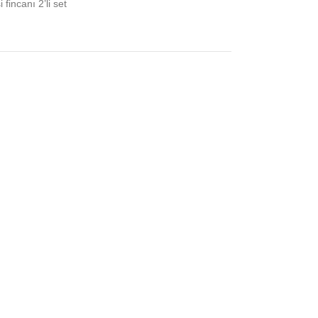
fincanı 2’li set