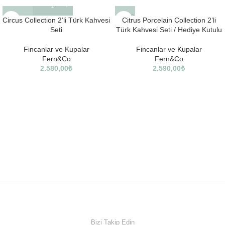
SOLD
Circus Collection 2’li Türk Kahvesi
Citrus Porcelain Collection 2’li
OUT
Seti
Türk Kahvesi Seti / Hediye Kutulu
Fincanlar ve Kupalar
Fincanlar ve Kupalar
Fern&Co
Fern&Co
2.580,00
₺
2.590,00
₺
Bizi Takip Edin