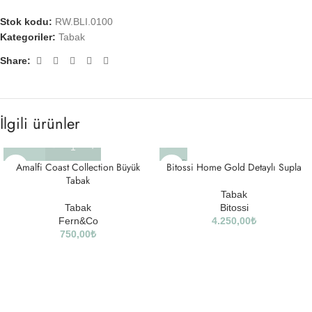
Stok kodu:
RW.BLI.0100
Kategoriler:
Tabak
Share:
İlgili ürünler
SOLD
Amalfi Coast Collection Büyük
Bitossi Home Gold Detaylı Supla
OUT
Tabak
Tabak
Tabak
Bitossi
Fern&Co
4.250,00
₺
750,00
₺