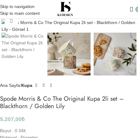
Skip to navigation
Skip to main content
Click to enlarge
Ana Sayfa
Kupa
Spode Morris & Co The Original Kupa 2li set –
Blackthorn / Golden Lily
5.207,00
₺
Boyut :
0.34lt
Materyal :
Porselen