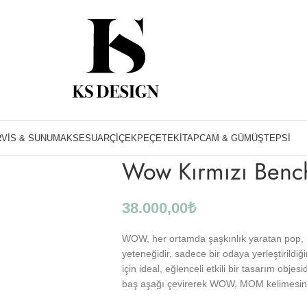
10.000 TL üzeri Alışverişlerinizde Kargo Ücretsiz
Ana Sayfa
Aksesuar
Wow Kırmızı Bench
VIS & SUNUM
AKSESUAR
ÇIÇEK
PEÇETE
KITAP
CAM & GÜMÜŞ
TEPSI
Wow Kırmızı Benc
38.000,00
₺
WOW, her ortamda şaşkınlık yaratan pop, k
yeteneğidir, sadece bir odaya yerleştirildiği
için ideal, eğlenceli etkili bir tasarım obje
baş aşağı çevirerek WOW, MOM kelimesini 