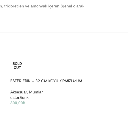
n, trikloretilen ve amonyak içeren (genel olarak
SOLD
OUT
ESTER ERIK – 32 CM KOYU KIRMIZI MUM
Aksesuar
,
Mumlar
ester&erik
300,00
₺