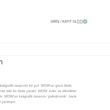
GIRIŞ / KAYIT OL
0
h
aligrafik tasarımlı bir puf. WOW’un gücü ifade
nde bile bir ifade yaratır. WOW, evler ve etkinlikler
sidir. WOW’un kaligrafik tasarımı ‘palindromik’, bank
yaratıyor.