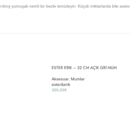
ırılmış yumuşak nemli bir bezle temizleyin. Küçük miktarlarda bile aseto
ESTER ERIK – 32 CM AÇIK GRİ MUM
Aksesuar
,
Mumlar
ester&erik
300,00
₺