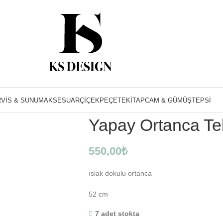
Ana Sayfa
Çiçek
Yapay Ortanca Tek Dal
VIS & SUNUM
AKSESUAR
ÇIÇEK
PEÇETE
KITAP
CAM & GÜMÜŞ
TEPSI
Yapay Ortanca Te
550,00
₺
ıslak dokulu ortanca
52 cm
7 adet stokta