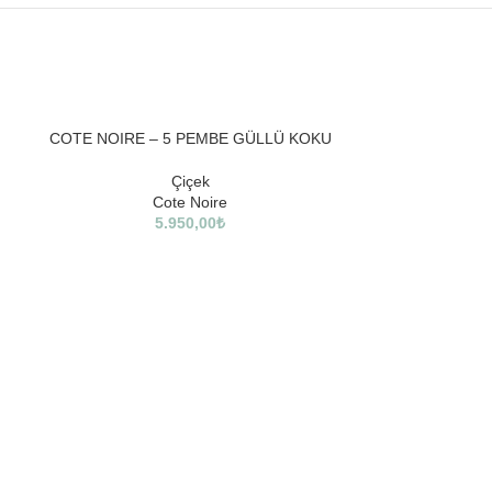
SOLD
SOLD
COTE NOIRE – 5 PEMBE GÜLLÜ KOKU
OUT
OUT
Çiçek
Cote Noire
5.950,00
₺
COTE NOIRE 