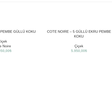
3 PEMBE GÜLLÜ KOKU
COTE NOIRE – 5 GÜLLÜ EKRU PEMBE
KOKU
içek
e Noire
Çiçek
950,00
₺
5.950,00
₺