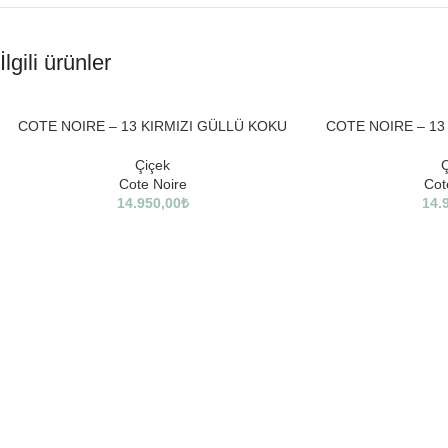
İlgili ürünler
COTE NOIRE – 13 KIRMIZI GÜLLÜ KOKU
COTE NOIRE – 1
Çiçek
Ç
Cote Noire
Cot
14.950,00
₺
14.