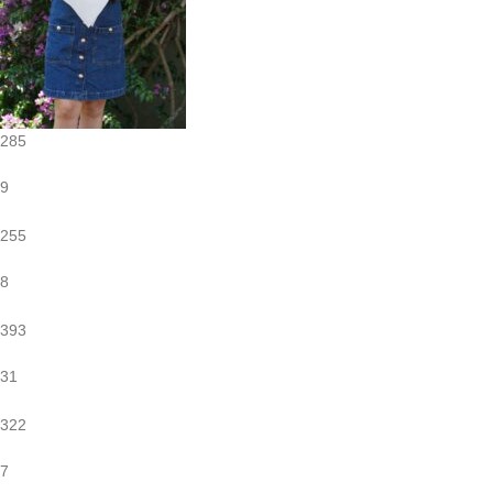
285
9
255
8
393
31
322
7