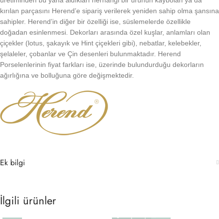
üretiminden bu yana aldıkları herhangi bir ürünün kaybolan ya da
kırılan parçasını Herend’e sipariş verilerek yeniden sahip olma şansına
sahipler. Herend’in diğer bir özelliği ise, süslemelerde özellikle
doğadan esinlenmesi. Dekorları arasında özel kuşlar, anlamları olan
çiçekler (lotus, şakayık ve Hint çiçekleri gibi), nebatlar, kelebekler,
şelaleler, çobanlar ve Çin desenleri bulunmaktadır. Herend
Porselenlerinin fiyat farkları ise, üzerinde bulundurduğu dekorların
ağırlığına ve bolluğuna göre değişmektedir.
Ek bilgi
İlgili ürünler