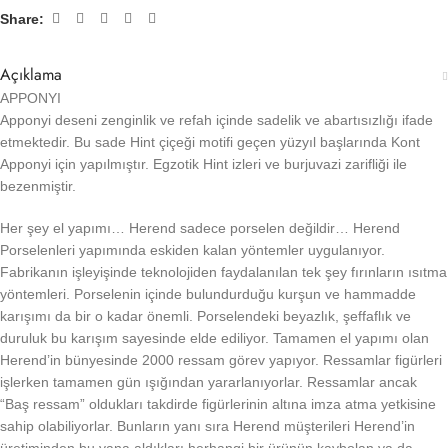
Share:
Açıklama
APPONYI
Apponyi deseni zenginlik ve refah içinde sadelik ve abartısızlığı ifade
etmektedir. Bu sade Hint çiçeği motifi geçen yüzyıl başlarında Kont
Apponyi için yapılmıştır. Egzotik Hint izleri ve burjuvazi zarifliği ile
bezenmiştir.
Her şey el yapımı… Herend sadece porselen değildir… Herend
Porselenleri yapımında eskiden kalan yöntemler uygulanıyor.
Fabrikanın işleyişinde teknolojiden faydalanılan tek şey fırınların ısıtma
yöntemleri. Porselenin içinde bulundurduğu kurşun ve hammadde
karışımı da bir o kadar önemli. Porselendeki beyazlık, şeffaflık ve
duruluk bu karışım sayesinde elde ediliyor. Tamamen el yapımı olan
Herend’in bünyesinde 2000 ressam görev yapıyor. Ressamlar figürleri
işlerken tamamen gün ışığından yararlanıyorlar. Ressamlar ancak
“Baş ressam” oldukları takdirde figürlerinin altına imza atma yetkisine
sahip olabiliyorlar. Bunların yanı sıra Herend müşterileri Herend’in