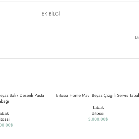
EK BILGI
Bi
eyaz Balık Desenli Pasta
Bitossi Home Mavi Beyaz Çizgili Servis Taba
SOLD
OUT
abağı
Tabak
abak
Bitossi
itossi
3.000,00
₺
00,00
₺