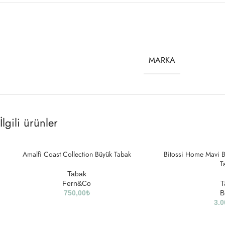
MARKA
İlgili ürünler
Amalfi Coast Collection Büyük Tabak
Bitossi Home Mavi B
SOLD
OUT
T
Tabak
Fern&Co
T
750,00
₺
B
3.0