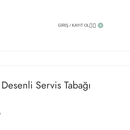
GIRIŞ / KAYIT OL
0
li Servis Tabağı
 Desenli Servis Tabağı
r