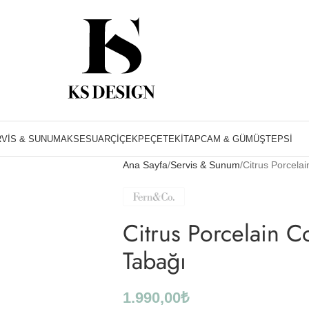
VIS & SUNUM
AKSESUAR
ÇIÇEK
PEÇETE
KITAP
CAM & GÜMÜŞ
TEPSI
Ana Sayfa
Servis & Sunum
Citrus Porcela
Citrus Porcelain C
Tabağı
1.990,00
₺