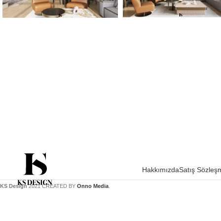
Hakkımızda
Satış Sözleş
KS Design
2021 CREATED BY
Onno Media
.