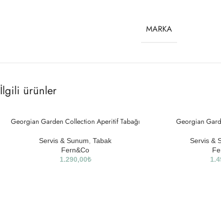
MARKA
İlgili ürünler
Georgian Garden Collection Aperitif Tabağı
Georgian Gard
Servis & Sunum
,
Tabak
Servis &
Fern&Co
Fe
1.290,00
₺
1.4