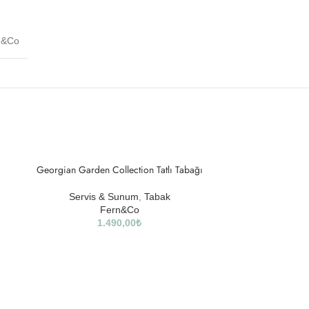
n&Co
Georgian Garden Collection Tatlı Tabağı
SOLD
OUT
Servis & Sunum
,
Tabak
Fern&Co
1.490,00
₺