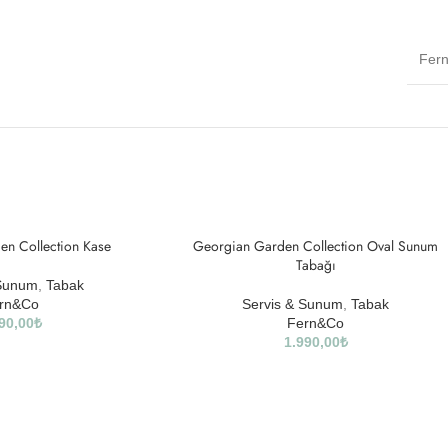
Fer
en Collection Kase
Georgian Garden Collection Oval Sunum
Tabağı
 Sunum
,
Tabak
rn&Co
Servis & Sunum
,
Tabak
90,00
₺
Fern&Co
1.990,00
₺