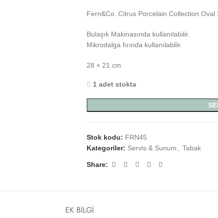
Fern&Co. Citrus Porcelain Collection Ova
Bulaşık Makinasında kullanılabilir.
Mikrodalga fırında kullanılabilir.
28 × 21 cm
1 adet stokta
SE
Stok kodu:
FRN45
Kategoriler:
Servis & Sunum
,
Tabak
Share:
EK BILGI