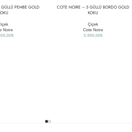
3 GÜLLÜ PEMBE GOLD
SOLD
COTE NOIRE – 5 GÜLLÜ BORDO GOLD
OUT
KOKU
KOKU
içek
Çiçek
e Noire
Cote Noire
950,00
₺
5.950,00
₺