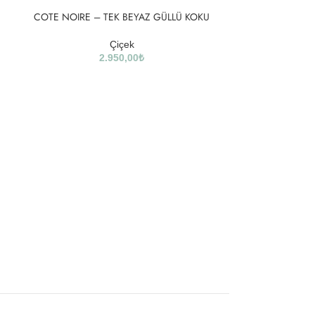
COTE NOIRE – TEK BEYAZ GÜLLÜ KOKU
Çiçek
2.950,00
₺
COTE NOIRE 