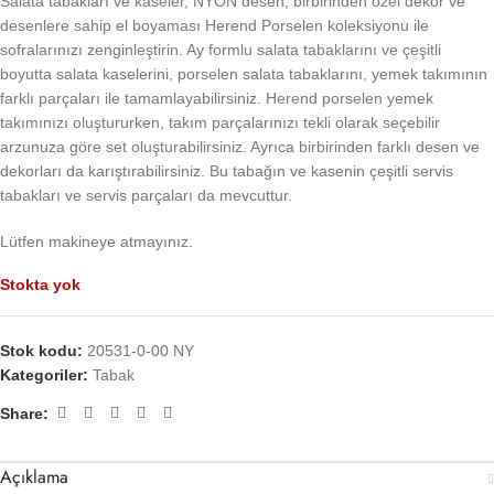
Salata tabakları ve kaseler, NYON desen, birbirinden özel dekor ve
desenlere sahip el boyaması Herend Porselen koleksiyonu ile
sofralarınızı zenginleştirin. Ay formlu salata tabaklarını ve çeşitli
boyutta salata kaselerini, porselen salata tabaklarını, yemek takımının
farklı parçaları ile tamamlayabilirsiniz. Herend porselen yemek
takımınızı oluştururken, takım parçalarınızı tekli olarak seçebilir
arzunuza göre set oluşturabilirsiniz. Ayrıca birbirinden farklı desen ve
dekorları da karıştırabilirsiniz. Bu tabağın ve kasenin çeşitli servis
tabakları ve servis parçaları da mevcuttur.
Lütfen makineye atmayınız.
Stokta yok
Stok kodu:
20531-0-00 NY
Kategoriler:
Tabak
Share:
Açıklama