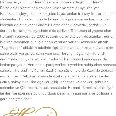
Her şey el yapımı… Herend sadece porselen değildir… Herend
Porselenleri yapımında eskiden kalan yöntemler uygulanıyor.
Fabrikanın işleyişinde teknolojiden faydalanılan tek şey fırınların ısıtma
yöntemleri. Porselenin içinde bulundurduğu kurşun ve ham madde
karışımı da bir o kadar önemli. Porselendeki beyazlık, şeffaflık ve
duruluk bu karışım sayesinde elde ediliyor. Tamamen el yapımı olan
Herend’in bünyesinde 2000 ressam görev yapıyor. Ressamlar figürleri
işlerken tamamen gün ışığından yararlanıyorlar. Ressamlar ancak
“Baş ressam” oldukları takdirde figürlerinin altına imza atma yetkisine
sahip olabiliyorlar. Bunların yanı sıra Herend müşterileri Herend’in
üretiminden bu yana aldıkları herhangi bir ürünün kaybolan ya da
kırılan parçasını Herend’e sipariş verilerek yeniden sahip olma şansına
sahipler. Herend’in diğer bir özelliği ise süslemelerde özellikle doğadan
esinlenmesi. Dekorları arasında özel kuşlar, anlamları olan çiçekler
(lotus, şakayık ve Hint çiçekleri gibi), nebatlar, kelebekler, şelaleler,
çobanlar ve Çin desenleri bulunmaktadır. Herend Porselenlerinin fiyat
farkları ise üzerinde bulundurduğu dekorların ağırlığına ve bolluğuna
göre değişmektedir.