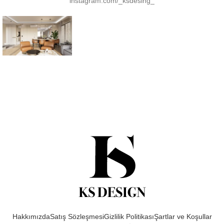
instagram.com/_ksdesing_
Hakkımızda
Satış Sözleşmesi
Gizlilik Politikası
Şartlar ve Koşullar