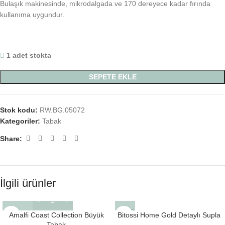
Bulaşık makinesinde, mikrodalgada ve 170 dereyece kadar fırında
kullanıma uygundur.
1 adet stokta
SEPETE EKLE
Stok kodu:
RW.BG.05072
Kategoriler:
Tabak
Share:
İlgili ürünler
SOLD
Amalfi Coast Collection Büyük
Bitossi Home Gold Detaylı Supla
OUT
Tabak