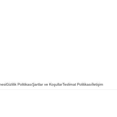
mesi
Gizlilik Politikası
Şartlar ve Koşullar
Teslimat Politikası
İletişim