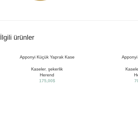
İlgili ürünler
SOLD
SOLD
Apponyi Küçük Yaprak Kase
Apponyi
OUT
OUT
Kaseler
,
şekerlik
Kasele
Herend
H
175,00
$
7