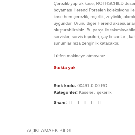
Çerezlik-yaprak kase, ROTHSCHILD desen, 
boyaması Herend Porselen koleksiyonu ile so
kase hem çerezlik, reçellik, zeytinlik, ola
uygundur. Ürünü diğer Herend aksesuarlarla
oluşturabilirsiniz. Bu parça ile takımlayabile
servisler, servis tepsileri, çay fincanları, 
sunumlarınıza zenginlik katacaktır.
Lütfen makineye atmayınız.
Stokta yok
Stok kodu:
00491-0-00 RO
Kategoriler:
Kaseler
,
şekerlik
Share:
AÇIKLAMA
EK BILGI