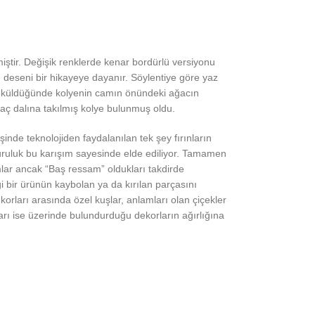
lmiştir. Değişik renklerde kenar bordürlü versiyonu
 deseni bir hikayeye dayanır. Söylentiye göre yaz
 döküldüğünde kolyenin camın önündeki ağacın
ğaç dalına takılmış kolye bulunmuş oldu.
de teknolojiden faydalanılan tek şey fırınların
uruluk bu karışım sayesinde elde ediliyor. Tamamen
lar ancak “Baş ressam” oldukları takdirde
gi bir ürünün kaybolan ya da kırılan parçasını
orları arasında özel kuşlar, anlamları olan çiçekler
kları ise üzerinde bulundurduğu dekorların ağırlığına