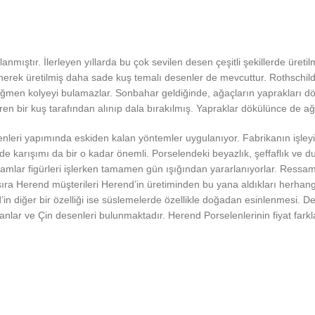
anmıştır. İlerleyen yıllarda bu çok sevilen desen çeşitli şekillerde üreti
nerek üretilmiş daha sade kuş temalı desenler de mevcuttur. Rothschild
rağmen kolyeyi bulamazlar. Sonbahar geldiğinde, ağaçların yaprakları
ren bir kuş tarafından alınıp dala bırakılmış. Yapraklar dökülünce de a
ri yapımında eskiden kalan yöntemler uygulanıyor. Fabrikanın işleyişin
 karışımı da bir o kadar önemli. Porselendeki beyazlık, şeffaflık ve d
mlar figürleri işlerken tamamen gün ışığından yararlanıyorlar. Ressam
nı sıra Herend müşterileri Herend’in üretiminden bu yana aldıkları herhan
n diğer bir özelliği ise süslemelerde özellikle doğadan esinlenmesi. Dek
 çobanlar ve Çin desenleri bulunmaktadır. Herend Porselenlerinin fiyat far