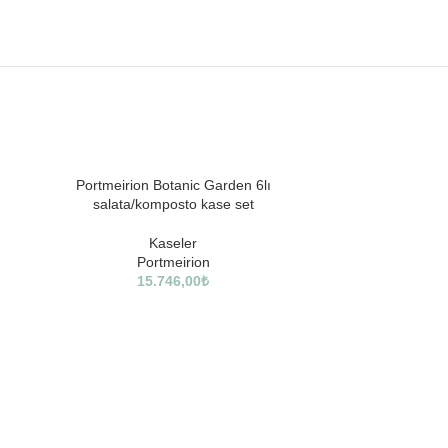
SOLD
Portmeirion Botanic Garden 6lı
OUT
salata/komposto kase set
Kaseler
Portmeirion
15.746,00
₺
Spode Blue Ital