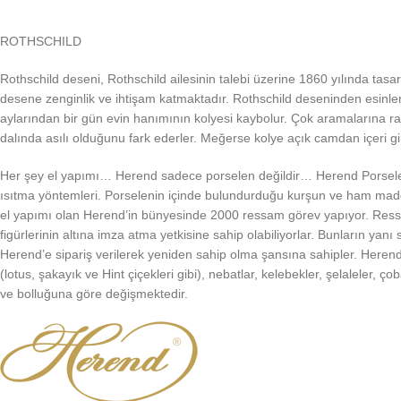
ROTHSCHILD
Rothschild deseni, Rothschild ailesinin talebi üzerine 1860 yılında tasarl
desene zenginlik ve ihtişam katmaktadır. Rothschild deseninden esinle
aylarından bir gün evin hanımının kolyesi kaybolur. Çok aramalarına 
dalında asılı olduğunu fark ederler. Meğerse kolye açık camdan içeri gi
Her şey el yapımı… Herend sadece porselen değildir… Herend Porselenle
ısıtma yöntemleri. Porselenin içinde bulundurduğu kurşun ve ham madde
el yapımı olan Herend’in bünyesinde 2000 ressam görev yapıyor. Ressa
figürlerinin altına imza atma yetkisine sahip olabiliyorlar. Bunların ya
Herend’e sipariş verilerek yeniden sahip olma şansına sahipler. Herend’i
(lotus, şakayık ve Hint çiçekleri gibi), nebatlar, kelebekler, şelaleler,
ve bolluğuna göre değişmektedir.