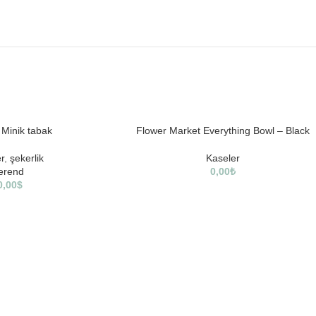
 Minik tabak
Flower Market Everything Bowl – Black
r
,
şekerlik
Kaseler
erend
0,00
₺
0,00
$