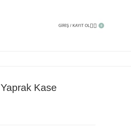
GIRIŞ / KAYIT OL
0
ak Kase
 Yaprak Kase