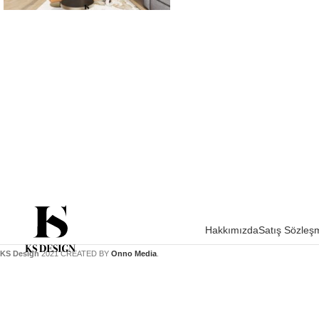
Hakkımızda
Satış Sözleş
KS Design
2021 CREATED BY
Onno Media
.