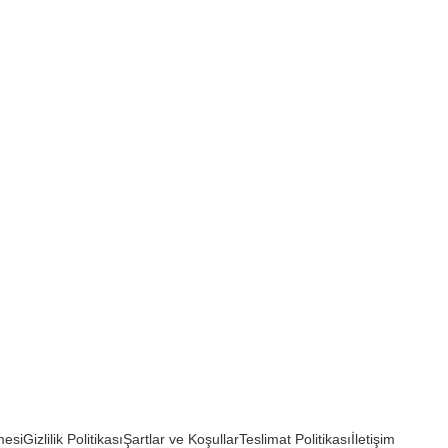
mesi
Gizlilik Politikası
Şartlar ve Koşullar
Teslimat Politikası
İletişim