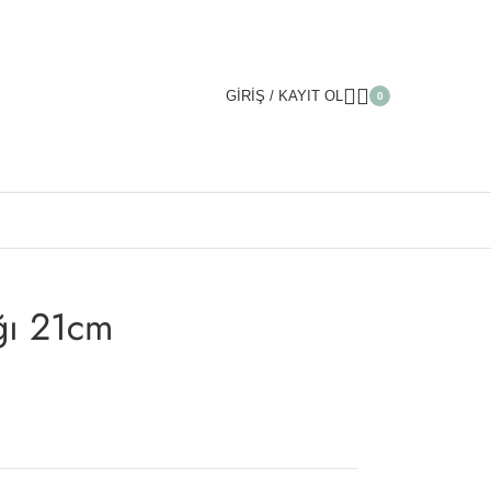
GIRIŞ / KAYIT OL
0
cm
ğı 21cm