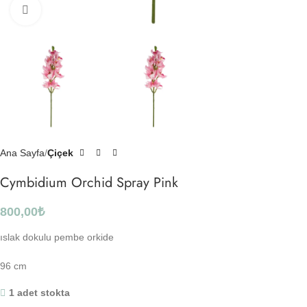
Click to enlarge
Ana Sayfa
Çiçek
Cymbidium Orchid Spray Pink
800,00
₺
ıslak dokulu pembe orkide
96 cm
1 adet stokta