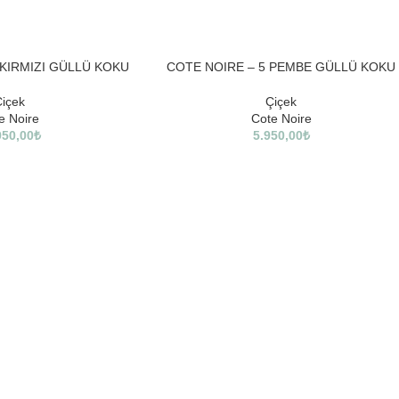
SOLD
 KIRMIZI GÜLLÜ KOKU
COTE NOIRE – 5 PEMBE GÜLLÜ KOKU
OUT
içek
Çiçek
e Noire
Cote Noire
950,00
₺
5.950,00
₺