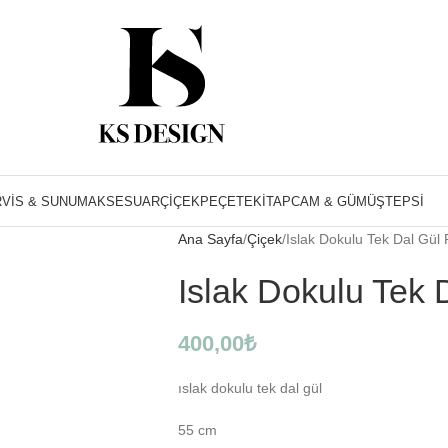
VIS & SUNUM
AKSESUAR
ÇIÇEK
PEÇETE
KITAP
CAM & GÜMÜŞ
TEPSI
Ana Sayfa
Çiçek
Islak Dokulu Tek Dal Gü
Islak Dokulu Tek
400,00
₺
ıslak dokulu tek dal gül
55 cm