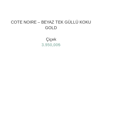
SOLD
SOLD
COTE NOIRE – BEYAZ TEK GÜLLÜ KOKU
OUT
OUT
GOLD
Çiçek
3.950,00
₺
COTE NOIRE