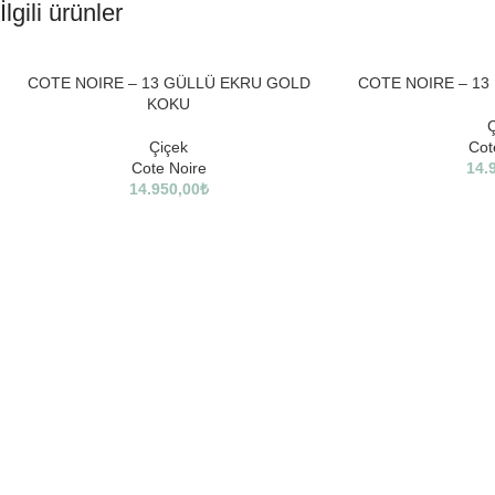
İlgili ürünler
COTE NOIRE – 13 GÜLLÜ EKRU GOLD
COTE NOIRE – 13
KOKU
Ç
Çiçek
Cot
Cote Noire
14.
14.950,00
₺